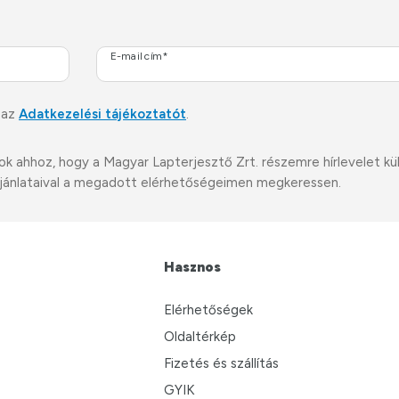
E-mail cím*
 az
Adatkezelési tájékoztatót
.
ahhoz, hogy a Magyar Lapterjesztő Zrt. részemre hírlevelet küldj
i ajánlataival a megadott elérhetőségeimen megkeressen.
Hasznos
Elérhetőségek
Oldaltérkép
Fizetés és szállítás
GYIK