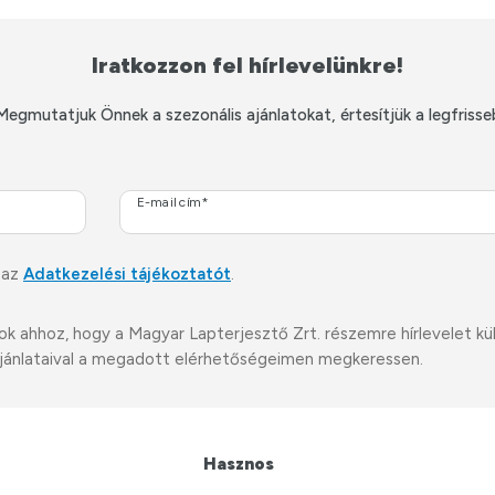
Iratkozzon fel hírlevelünkre!
Megmutatjuk Önnek a szezonális ajánlatokat, értesítjük a legfrisse
E-mail cím*
 az
Adatkezelési tájékoztatót
.
ahhoz, hogy a Magyar Lapterjesztő Zrt. részemre hírlevelet küldj
i ajánlataival a megadott elérhetőségeimen megkeressen.
Hasznos