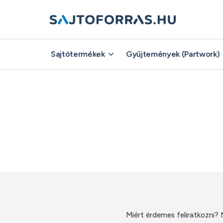
Sajtótermékek
Sajtótermékek
Gyűjtemények (Partwork)
Gyűjtemények (Partwork)
Miért érdemes feliratkozni? 