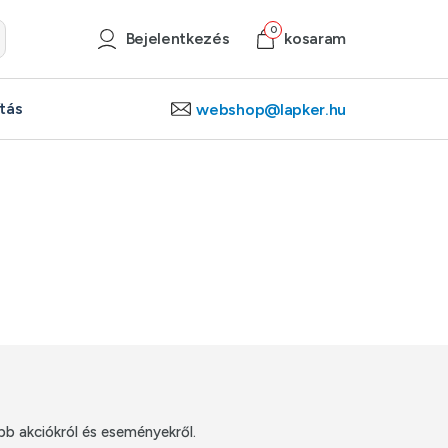
0
0
Bejelentkezés
Bejelentkezés
kosaram
kosaram
ítás
ítás
webshop@lapker.hu
webshop@lapker.hu
bb akciókról és eseményekről.