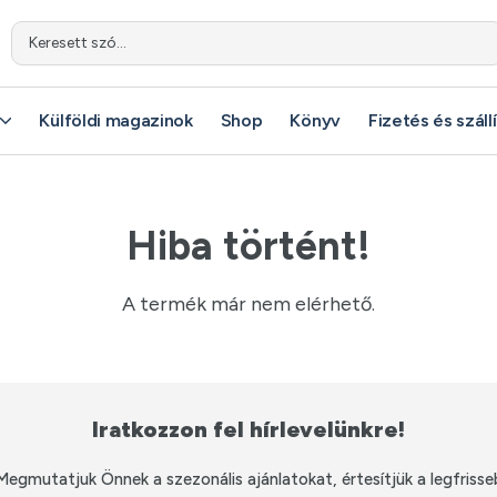
Keresett szó...
Keresett szó...
Külföldi magazinok
Külföldi magazinok
Shop
Shop
Könyv
Könyv
Fizetés és száll
Fizetés és száll
Hiba történt!
A termék már nem elérhető.
Iratkozzon fel hírlevelünkre!
Megmutatjuk Önnek a szezonális ajánlatokat, értesítjük a legfrisse