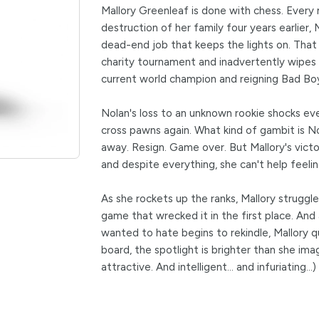
Mallory Greenleaf is done with chess. Every
destruction of her family four years earlier, 
dead-end job that keeps the lights on. That i
charity tournament and inadvertently wipes t
current world champion and reigning Bad Boy
Nolan's loss to an unknown rookie shocks ev
cross pawns again. What kind of gambit is 
away. Resign. Game over. But Mallory's vict
and despite everything, she can't help feelin
As she rockets up the ranks, Mallory struggl
game that wrecked it in the first place. And
wanted to hate begins to rekindle, Mallory q
board, the spotlight is brighter than she ima
attractive. And intelligent... and infuriating...)