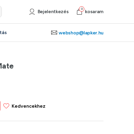
0
Bejelentkezés
kosaram
ítás
webshop@lapker.hu
Mate
Kedvencekhez