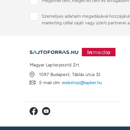
Megismertem, megértettem és elfogadom
Személyes adataim megadásával hozzájárulok 
marketing céllal saját vagy üzleti partnere
Magyar Lapterjesztő Zrt.
1097 Budapest, Táblás utca 32.
E-mail cím:
webshop@lapker.hu