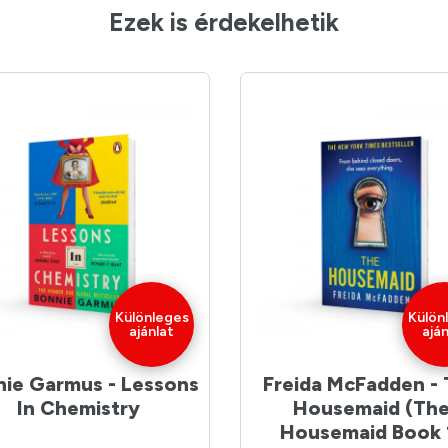
Ezek is érdekelhetik
Különleges
Külön
ajánlat
aján
ie Garmus - Lessons
Freida McFadden -
In Chemistry
Housemaid (Th
Housemaid Book 