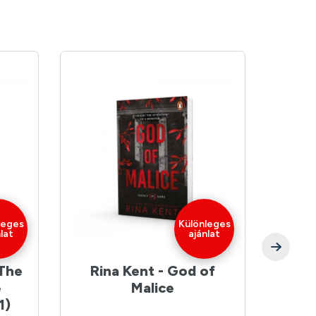
leges
Különleges
lat
ajánlat
 The
Rina Kent - God of
And
e
Malice
1)