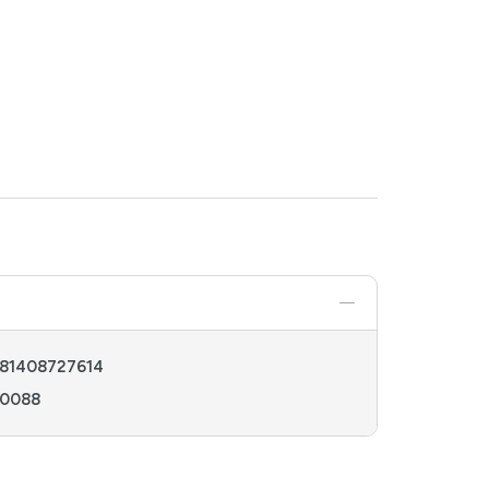
81408727614
70088