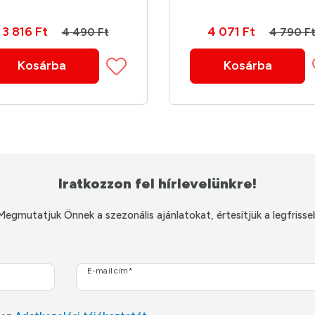
3 816 Ft
4 071 Ft
4 490 Ft
4 790 F
Kosárba
Kosárba
Iratkozzon fel hírlevelünkre!
Megmutatjuk Önnek a szezonális ajánlatokat, értesítjük a legfrisse
E-mail cím*