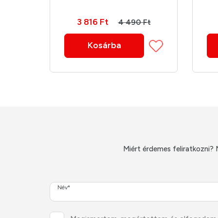
3 816 Ft
Ft
4 490 Ft
Kosárba
Miért érdemes feliratkozni? 
Név*