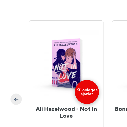
önleges
Különleges
jánlat
ajánlat
 Atlas
Ali Hazelwood - Not In
Bonn
Love