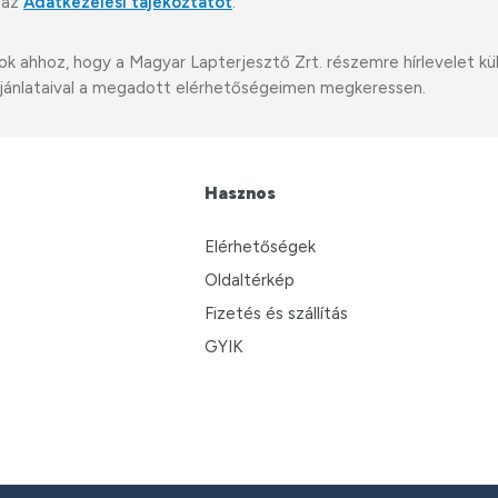
 az
Adatkezelési tájékoztatót
.
ahhoz, hogy a Magyar Lapterjesztő Zrt. részemre hírlevelet küldj
i ajánlataival a megadott elérhetőségeimen megkeressen.
Hasznos
Elérhetőségek
Oldaltérkép
Fizetés és szállítás
GYIK