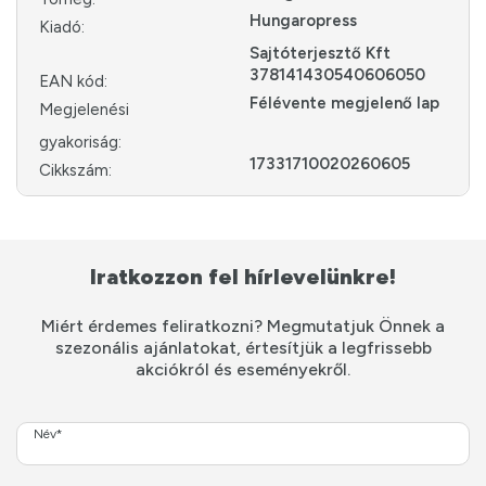
Hungaropress
Kiadó:
Sajtóterjesztő Kft
378141430540606050
EAN kód:
Félévente megjelenő lap
Megjelenési
gyakoriság:
17331710020260605
Cikkszám:
Iratkozzon fel hírlevelünkre!
Miért érdemes feliratkozni? Megmutatjuk Önnek a
szezonális ajánlatokat, értesítjük a legfrissebb
akciókról és eseményekről.
Név*