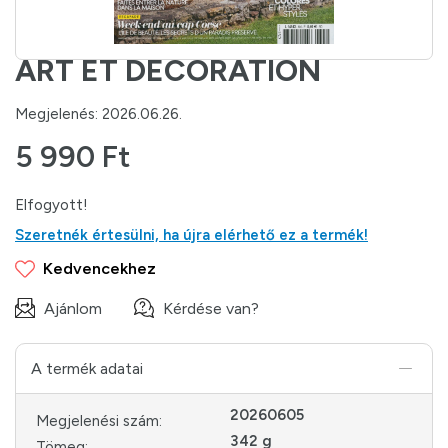
ART ET DECORATION
Megjelenés: 2026.06.26.
5 990 Ft
Elfogyott!
Szeretnék értesülni, ha újra elérhető ez a termék!
Kedvencekhez
Ajánlom
Kérdése van?
A termék adatai
20260605
Megjelenési szám:
342 g
Tömeg: