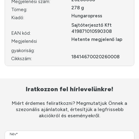
Megjelenési szám:
278 g
Tömeg:
Hungaropress
Kiadó:
Sajtóterjesztő Kft
419871010590308
EAN kód:
Hetente megjelenő lap
Megjelenési
gyakoriság:
18414670020260008
Cikkszám:
Iratkozzon fel hírlevelünkre!
Miért érdemes feliratkozni? Megmutatjuk Önnek a
szezonális ajánlatokat, értesítjük a legfrissebb
akciókról és eseményekről.
Név*