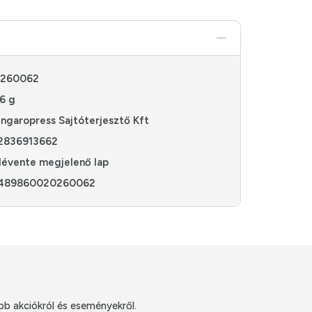
0260062
6 g
ngaropress Sajtóterjesztő Kft
2836913662
lévente megjelenő lap
489860020260062
bb akciókról és eseményekről.