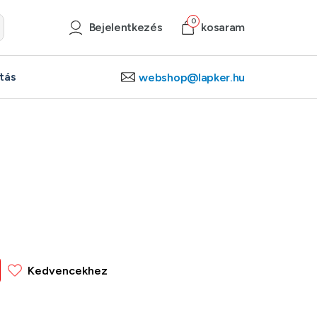
0
Bejelentkezés
kosaram
ítás
webshop@lapker.hu
Kedvencekhez