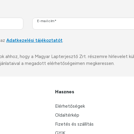
E-mail cím*
 az
Adatkezelési tájékoztatót
.
ahhoz, hogy a Magyar Lapterjesztő Zrt. részemre hírlevelet küldj
i ajánlataival a megadott elérhetőségeimen megkeressen.
Hasznos
Elérhetőségek
Oldaltérkép
Fizetés és szállítás
GYIK