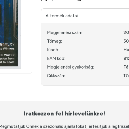
A termék adatai
Megjelenési szám:
2
Tömeg:
50
Kiadó:
Hu
EAN kód:
91
Megjelenési gyakoriság:
Fé
Cikkszám:
17
Iratkozzon fel hírlevelünkre!
Megmutatjuk Önnek a szezonális ajánlatokat, értesítjük a legfrisse