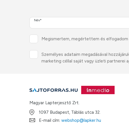
Név*
Megismertem, megértettem és elfogadom
Személyes adataim megadásával hozzájárulok 
marketing céllal saját vagy üzleti partnere
Magyar Lapterjesztő Zrt.
1097 Budapest, Táblás utca 32.
E-mail cím:
webshop@lapker.hu