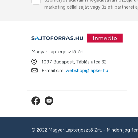
Személyes adataim megadásával hozzájárulok 
marketing céllal saját vagy üzleti partnere
Magyar Lapterjesztő Zrt.
1097 Budapest, Táblás utca 32.
E-mail cím:
webshop@lapker.hu
© 2022 Magyar Lapterjesztő Zrt. - Minden jog fe