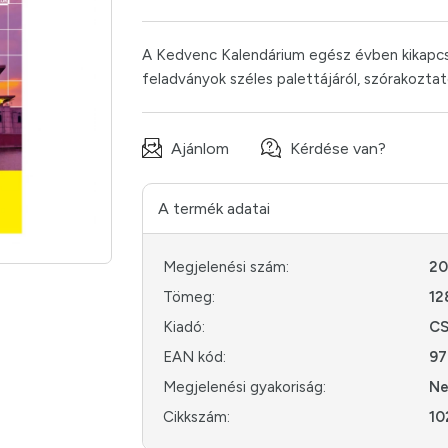
A Kedvenc Kalendárium egész évben kikapcs
feladványok széles palettájáról, szórakoztató
Ajánlom
Kérdése van?
A termék adatai
Megjelenési szám:
20
Tömeg:
12
Kiadó:
CS
EAN kód:
97
Megjelenési gyakoriság:
Ne
Cikkszám:
10