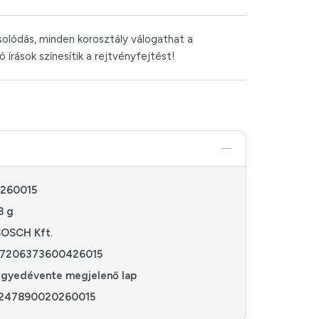
olódás, minden korosztály válogathat a
 írások színesítik a rejtvényfejtést!
260015
8 g
OSCH Kft.
7206373600426015
gyedévente megjelenő lap
247890020260015