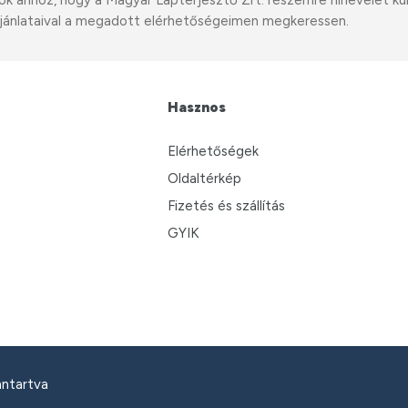
ahhoz, hogy a Magyar Lapterjesztő Zrt. részemre hírlevelet küldj
i ajánlataival a megadott elérhetőségeimen megkeressen.
Hasznos
Elérhetőségek
Oldaltérkép
Fizetés és szállítás
GYIK
nntartva