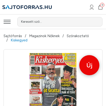
0
Keresett szó...
Sajtóforrás
Magazinok Nőknek
Szórakoztató
Kiskegyed
Új