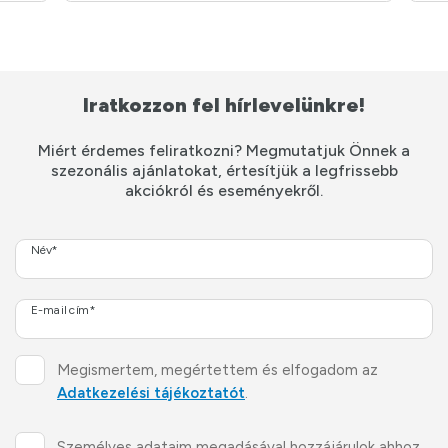
Iratkozzon fel hírlevelünkre!
Miért érdemes feliratkozni? Megmutatjuk Önnek a
szezonális ajánlatokat, értesítjük a legfrissebb
akciókról és eseményekről.
Név*
E-mail cím*
Megismertem, megértettem és elfogadom az
Adatkezelési tájékoztatót
.
Személyes adataim megadásával hozzájárulok ahhoz,