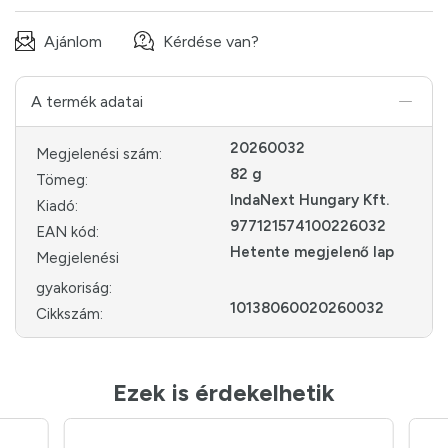
Ajánlom
Kérdése van?
A termék adatai
20260032
Megjelenési szám:
82 g
Tömeg:
IndaNext Hungary Kft.
Kiadó:
977121574100226032
EAN kód:
Hetente megjelenő lap
Megjelenési
gyakoriság:
10138060020260032
Cikkszám:
Ezek is érdekelhetik