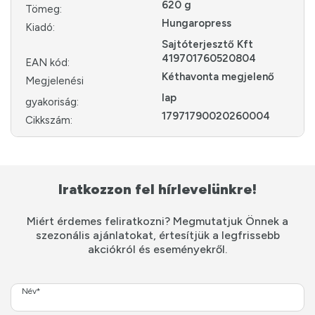
620 g
Tömeg:
Hungaropress
Kiadó:
Sajtóterjesztő Kft
419701760520804
EAN kód:
Kéthavonta megjelenő
Megjelenési
lap
gyakoriság:
17971790020260004
Cikkszám:
Iratkozzon fel hírlevelünkre!
Miért érdemes feliratkozni? Megmutatjuk Önnek a
szezonális ajánlatokat, értesítjük a legfrissebb
akciókról és eseményekről.
Név*