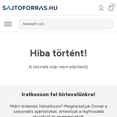
0
0
Keresett szó...
Keresett szó...
Hiba történt!
A termék már nem elérhető.
Iratkozzon fel hírlevelünkre!
Miért érdemes feliratkozni? Megmutatjuk Önnek a
szezonális ajánlatokat, értesítjük a legfrissebb
akciókról és eseményekről.