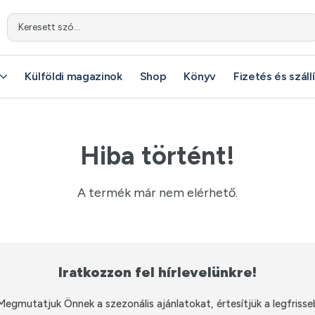
Keresett szó...
Keresett szó...
Külföldi magazinok
Külföldi magazinok
Shop
Shop
Könyv
Könyv
Fizetés és száll
Fizetés és száll
Hiba történt!
A termék már nem elérhető.
Iratkozzon fel hírlevelünkre!
Megmutatjuk Önnek a szezonális ajánlatokat, értesítjük a legfrisse