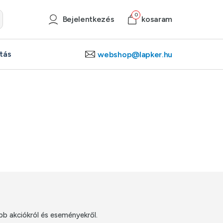
0
0
Bejelentkezés
Bejelentkezés
kosaram
kosaram
ítás
ítás
webshop@lapker.hu
webshop@lapker.hu
bb akciókról és eseményekről.