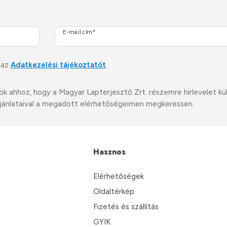
E-mail cím*
 az
Adatkezelési tájékoztatót
.
ahhoz, hogy a Magyar Lapterjesztő Zrt. részemre hírlevelet küldj
i ajánlataival a megadott elérhetőségeimen megkeressen.
Hasznos
Elérhetőségek
Oldaltérkép
Fizetés és szállítás
GYIK