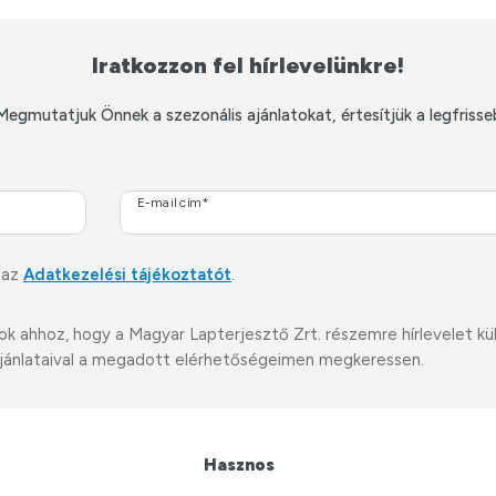
Iratkozzon fel hírlevelünkre!
Megmutatjuk Önnek a szezonális ajánlatokat, értesítjük a legfrisse
E-mail cím*
 az
Adatkezelési tájékoztatót
.
ahhoz, hogy a Magyar Lapterjesztő Zrt. részemre hírlevelet küldj
i ajánlataival a megadott elérhetőségeimen megkeressen.
Hasznos