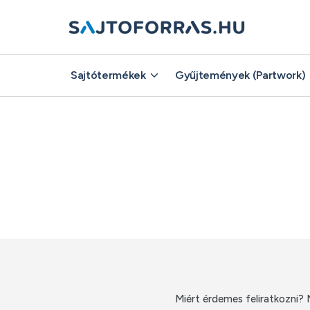
Sajtótermékek
Sajtótermékek
Gyűjtemények (Partwork)
Gyűjtemények (Partwork)
Miért érdemes feliratkozni? 