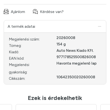
Ajánlom
Kérdése van?
A termék adatai
20260008
Megjelenési szám:
154 g
Tömeg:
Auto News Kiado Kft.
Kiadó:
977178525500826008
EAN kód:
Havonta megjelenő lap
Megjelenési
gyakoriság:
10642350020260008
Cikkszám:
Ezek is érdekelhetik