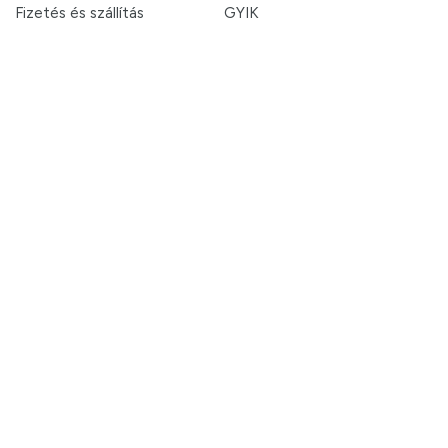
Fizetés és szállítás
GYIK
Információk
Általános szerződési feltételek
Adatkezelési tájékoztató
Fogyasztó Barát képes tájékoztató
Akadálymentesítési nyilatkozat
Topps játék nyertesek
© 2022 Magyar Lapterjesztő Zrt. - Minden jog fenntartva