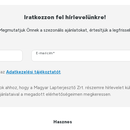
Iratkozzon fel hírlevelünkre!
Megmutatjuk Önnek a szezonális ajánlatokat, értesítjük a legfrisse
E-mail cím*
 az
Adatkezelési tájékoztatót
.
ahhoz, hogy a Magyar Lapterjesztő Zrt. részemre hírlevelet küldj
i ajánlataival a megadott elérhetőségeimen megkeressen.
Hasznos