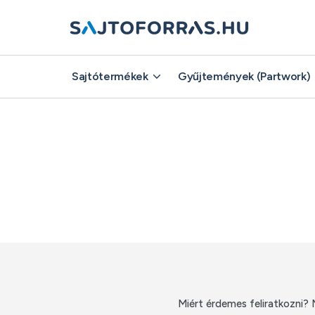
Sajtótermékek
Sajtótermékek
Gyűjtemények (Partwork)
Gyűjtemények (Partwork)
Miért érdemes feliratkozni? 