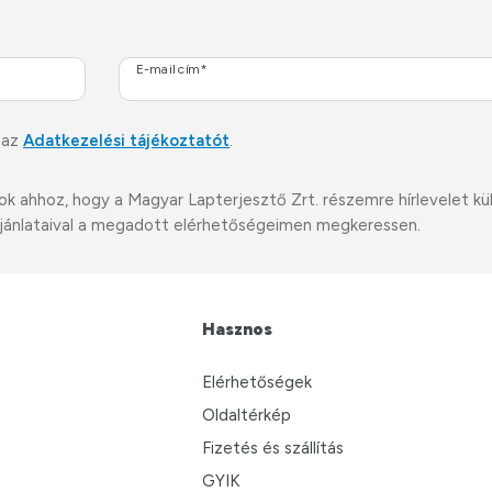
E-mail cím*
 az
Adatkezelési tájékoztatót
.
ahhoz, hogy a Magyar Lapterjesztő Zrt. részemre hírlevelet küldj
i ajánlataival a megadott elérhetőségeimen megkeressen.
Hasznos
Elérhetőségek
Oldaltérkép
Fizetés és szállítás
GYIK