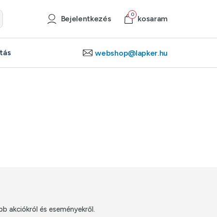
0
0
Bejelentkezés
Bejelentkezés
kosaram
kosaram
ítás
ítás
webshop@lapker.hu
webshop@lapker.hu
bb akciókról és eseményekről.