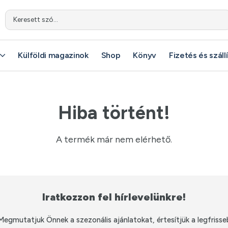
Keresett szó...
Keresett szó...
Külföldi magazinok
Külföldi magazinok
Shop
Shop
Könyv
Könyv
Fizetés és száll
Fizetés és száll
Hiba történt!
A termék már nem elérhető.
Iratkozzon fel hírlevelünkre!
Megmutatjuk Önnek a szezonális ajánlatokat, értesítjük a legfrisse