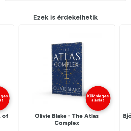
Ezek is érdekelhetik
eges
Különleges
at
ajánlat
 of
Olivie Blake - The Atlas
Bj
Complex