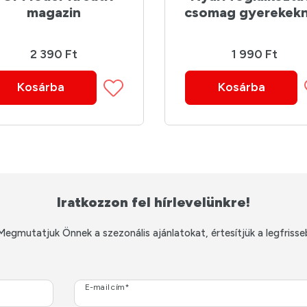
magazin
csomag gyerekek
2 390 Ft
1 990 Ft
Kosárba
Kosárba
Iratkozzon fel hírlevelünkre!
Megmutatjuk Önnek a szezonális ajánlatokat, értesítjük a legfrisse
E-mail cím*