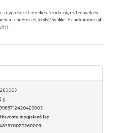
an a gyerekeket érdekes feladatok, rejtvények és
ban tündérekkel, királylányokkal és unikornisokkal
yütt.
0260003
2 g
9988712420426003
thavonta megjelenő lap
487670020260003