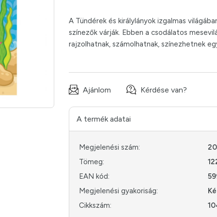
A Tündérek és királylányok izgalmas világáb
színezők várják. Ebben a csodálatos mesevilág
rajzolhatnak, számolhatnak, színezhetnek eg
Ajánlom
Kérdése van?
A termék adatai
Megjelenési szám:
2
Tömeg:
12
EAN kód:
59
Megjelenési gyakoriság:
Ké
Cikkszám:
10