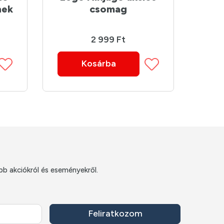
nek
csomag
2 999 Ft
Kosárba
bb akciókról és eseményekről.
Feliratkozom