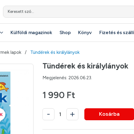
Keresett szó...
Külföldi magazinok
Shop
Könyv
Fizetés és száll
mek lapok
Tündérek és királylányok
Tündérek és királylányok
Megjelenés: 2026.06.23.
1 990 Ft
Kosárba