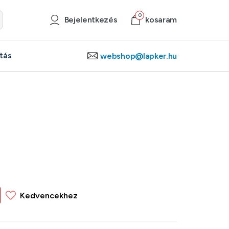
0
Bejelentkezés
kosaram
ítás
webshop@lapker.hu
Kedvencekhez