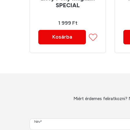
SPECIAL
1 999 Ft
Kosárba
Miért érdemes feliratkozni? 
Név*