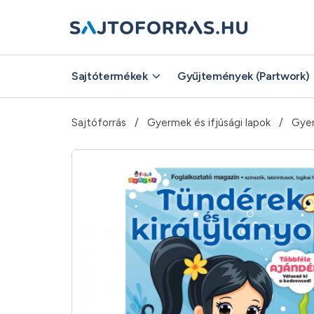
Sajtótermékek
Gyűjtemények (Partwork)
Sajtóforrás
Gyermek és ifjúsági lapok
Gyer