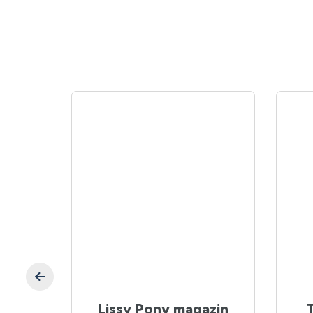
n kék
Lissy Pony magazin