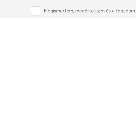
Megismertem, megértettem és elfogadom
Személyes adataim megadásával hozzájárulok 
marketing céllal saját vagy üzleti partnere
Magyar Lapterjesztő Zrt.
1097 Budapest, Táblás utca 32.
E-mail cím:
webshop@lapker.hu