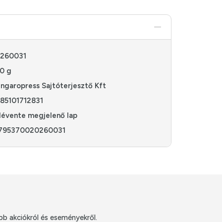
260031
0 g
ngaropress Sajtóterjesztő Kft
85101712831
lévente megjelenő lap
795370020260031
bb akciókról és eseményekről.