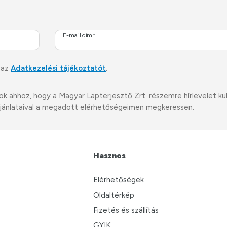
E-mail cím*
 az
Adatkezelési tájékoztatót
.
ahhoz, hogy a Magyar Lapterjesztő Zrt. részemre hírlevelet küldj
i ajánlataival a megadott elérhetőségeimen megkeressen.
Hasznos
Elérhetőségek
Oldaltérkép
Fizetés és szállítás
GYIK