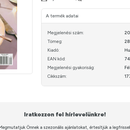
A termék adatai
Megjelenési szám:
20
Tömeg:
28
Kiadó:
Hu
EAN kód:
74
Megjelenési gyakoriság:
Fé
Cikkszám:
17
Iratkozzon fel hírlevelünkre!
Megmutatjuk Önnek a szezonális ajánlatokat, értesítjük a legfrisse