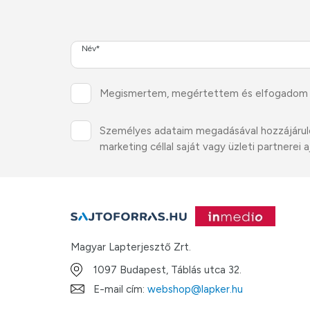
Név*
Megismertem, megértettem és elfogadom
Személyes adataim megadásával hozzájárulok 
marketing céllal saját vagy üzleti partnere
Magyar Lapterjesztő Zrt.
1097 Budapest, Táblás utca 32.
E-mail cím:
webshop@lapker.hu