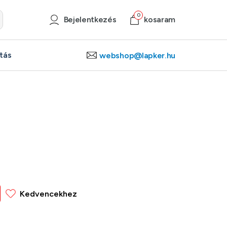
0
Bejelentkezés
kosaram
ítás
webshop@lapker.hu
Kedvencekhez