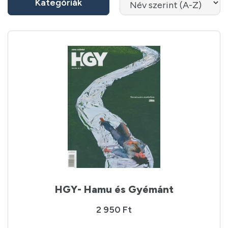
Kategóriák
HGY- Hamu és Gyémánt
2 950 Ft