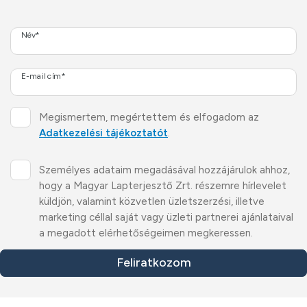
Név*
E-mail cím*
Megismertem, megértettem és elfogadom az
Adatkezelési tájékoztatót
.
Személyes adataim megadásával hozzájárulok ahhoz,
hogy a Magyar Lapterjesztő Zrt. részemre hírlevelet
küldjön, valamint közvetlen üzletszerzési, illetve
marketing céllal saját vagy üzleti partnerei ajánlataival
a megadott elérhetőségeimen megkeressen.
Feliratkozom